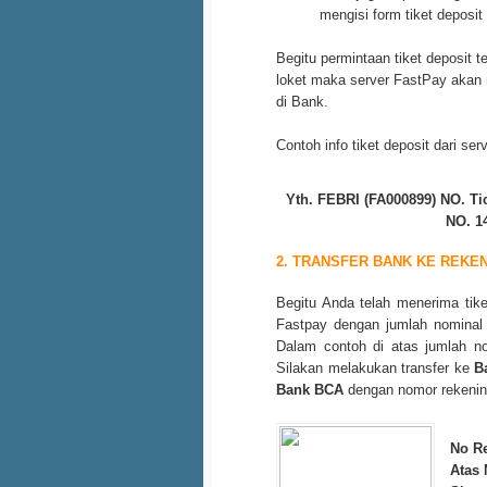
mengisi form tiket deposit
Begitu permintaan tiket deposit 
loket maka server FastPay akan 
di Bank.
Contoh info tiket deposit dari ser
Yth. FEBRI (FA000899) NO. Tic
NO. 1
2. TRANSFER BANK KE REKE
Begitu Anda telah menerima tike
Fastpay dengan jumlah nominal 
Dalam contoh di atas jumlah no
Silakan melakukan transfer ke
B
Bank BCA
dengan nomor rekening
No Re
Atas 