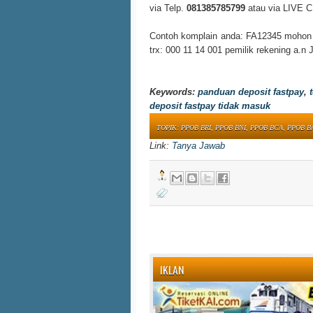
via
Telp.
081385785799
atau via
LIVE 
Contoh komplain anda:
FA12345 mohon i
trx: 000 11 14 001 pemilik rekening a.n
Keywords:
panduan deposit fastpay
,
deposit fastpay tidak masuk
TOPIK: PPOB BRI, PPOB BNI, PPOB BCA, PPOB 
Link:
Tanya Jawab
IKLAN