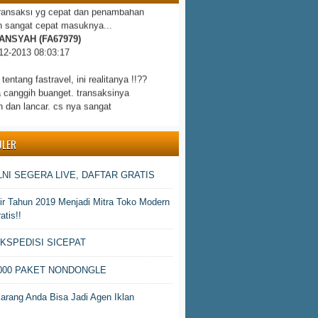
ransaksi yg cepat dan penambahan
n sangat cepat masuknya...
IANSYAH (FA67979)
-12-2013 08:03:17
entang fastravel, ini realitanya !!??
a canggih buanget. transaksinya
 dan lancar. cs nya sangat
an bekerja secara profesional..
memang canggih dan cespleng....
saya sudah bergabung disini, apalagi
ULER
ali program fastravel yang
gkan outlet dan nasabahnya yang
LNI SEGERA LIVE, DAFTAR GRATIS
adiah - hadiah yang menarik ...
I HENDRI (FA41363)
r Tahun 2019 Menjadi Mitra Toko Modern
-November-2015 04:34:52
atis!!
menyesal apabila tidak terdaftar di
KSPEDISI SICEPAT
arena fastpay merupakan sarana
g sangat mudah untuk anda semua,
000 PAKET NONDONGLE
uk fastpay dan untuk kita semua
in Muchlis SE (FA11695)
rang Anda Bisa Jadi Agen Iklan
-11-2013 02:56:46