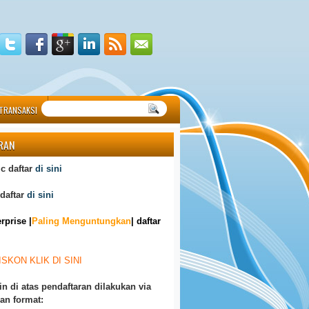
TRANSAKSI
RAN
c daftar
di sini
 daftar
di sini
rprise |
Paling Menguntungkan
| daftar
SKON KLIK DI SINI
in di atas pendaftaran dilakukan via
n format: