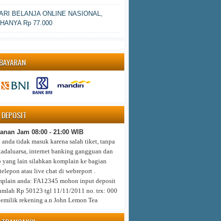
ntappp... buat wirausahawan muda
nn peluang penghasilan besar
RI BELANJA ONLINE NASIONAL,
... aplikasi dan fasilitas biller nya
HANYA Rp 77.000
n akses cepat... sukses fastpay.....
Y MULYADI (FA6311)
-12-2013 06:21:20
BAYARAN
imoni anda melalui
Member Area/
t
ih. a.n Admin
 DEPOSIT
anan Jam 08:00 - 21:00 WIB
t anda tidak masuk karena salah tiket, tanpa
t kadaluarsa, internet banking gangguan dan
 yang lain silahkan komplain ke bagian
telepon atau live chat di webreport .
plain anda:
FA12345 mohon input deposit
umlah Rp 50123 tgl 11/11/2011 no. trx: 000
pemilik rekening a.n John Lemon Tea