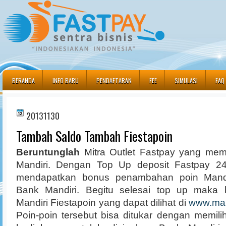
BERANDA
INFO BARU
PENDAFTARAN
FEE
SIMULASI
FAQ
20131130
Tambah Saldo Tambah Fiestapoin
Beruntunglah
Mitra Outlet Fastpay yang memi
Mandiri. Dengan Top Up deposit Fastpay 2
mendapatkan bonus penambahan poin Mandir
Bank Mandiri. Begitu selesai top up maka 
Mandiri Fiestapoin yang dapat dilihat di
www.man
Poin-poin tersebut bisa ditukar dengan memi