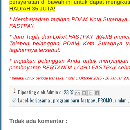
persyaratan di bawah ini untuk dapat mengik
HADIAH 35 JUTA!
* Membayarkan tagihan PDAM Kota Surabaya d
FASTPAY
* Juru Tagih dan Loket FASTPAY WAJIB menc
Telepon pelanggan PDAM Kota Surabaya 
tagihannya tersebut.
* Ingatkan pelanggan Anda untuk menyimpan 
pembayaran BERTANDA LOGO FASTPAY sebaga
* berlaku untuk periode transaksi mulai 1 Oktober 2015 - 26 Januari 201
Diposting oleh
Admin
di
23.37
Label:
kerjasama
,
program baru fastpay
,
PROMO
,
umkm
,
Tidak ada komentar :